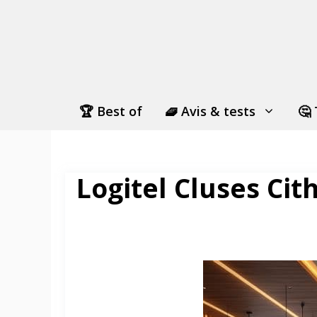
Aller
au
contenu
🏆 Best of
🧇 Avis & tests
🤔 
Logitel Cluses Cith