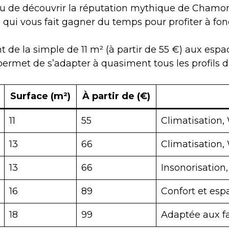
ou de découvrir la réputation mythique de Chamonix
e qui vous fait gagner du temps pour profiter à f
nt de la simple de 11 m² (à partir de 55 €) aux espa
permet de s’adapter à quasiment tous les profils d
Surface (m²)
À partir de (€)
11
55
Climatisation, 
13
66
Climatisation, 
13
66
Insonorisation,
16
89
Confort et es
18
99
Adaptée aux fa