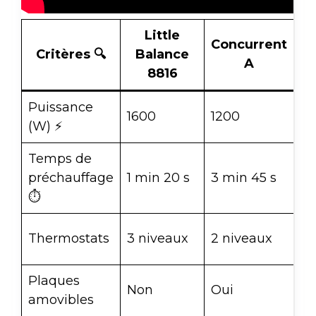
Little
Concurrent
Co
Critères 🔍
Balance
A
8816
Puissance
1600
1200
7
(W) ⚡️
Temps de
préchauffage
1 min 20 s
3 min 45 s
5 
⏱️
Pa
Thermostats
3 niveaux
2 niveaux
th
Plaques
Non
Oui
Ou
amovibles