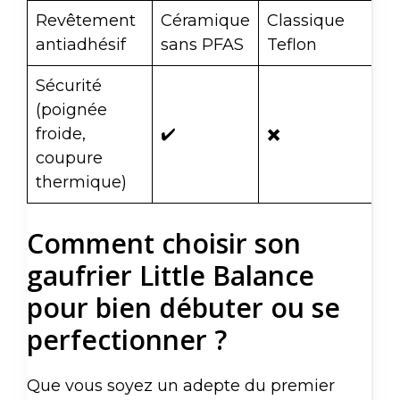
Revêtement
Céramique
Classique
St
antiadhésif
sans PFAS
Teflon
Sécurité
(poignée
froide,
✔️
✖️
✖️
coupure
thermique)
Comment choisir son
gaufrier Little Balance
pour bien débuter ou se
perfectionner ?
Que vous soyez un adepte du premier