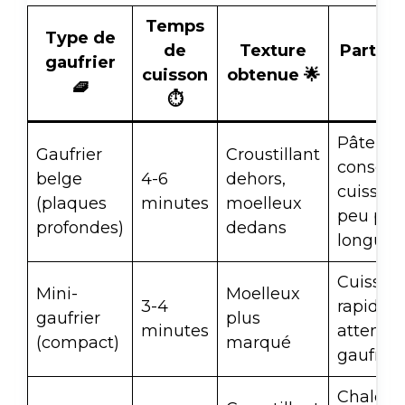
Temps
Type de
de
Texture
Particu
gaufrier
cuisson
obtenue 🌟

🧇
⏱️
Pâte ép
Gaufrier
Croustillant
conseill
belge
4-6
dehors,
cuisson
(plaques
minutes
moelleux
peu plu
profondes)
dedans
longue
Cuisson
Mini-
Moelleux
3-4
rapide,
gaufrier
plus
minutes
attentio
(compact)
marqué
gaufres
Chaleur